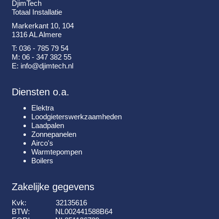
DjimTech
Totaal Installatie
Markerkant 10, 104
1316 AL Almere
T: 036 - 785 79 54
M: 06 - 347 382 55
E: info@djimtech.nl
Diensten o.a.
Elektra
Loodgieterswerkzaamheden
Laadpalen
Zonnepanelen
Airco's
Warmtepompen
Boilers
Zakelijke gegevens
Kvk: 32135616
BTW: NL002441588B64