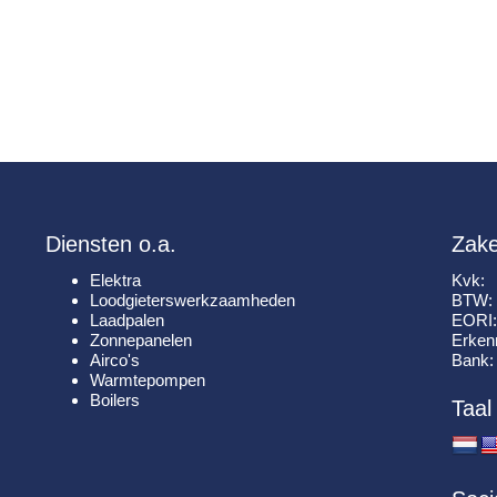
Diensten o.a.
Zake
Elektra
Kvk
Loodgieterswerkzaamheden
BTW
Laadpalen
EOR
Zonnepanelen
Erken
Airco's
Ban
Warmtepompen
Boilers
Taal