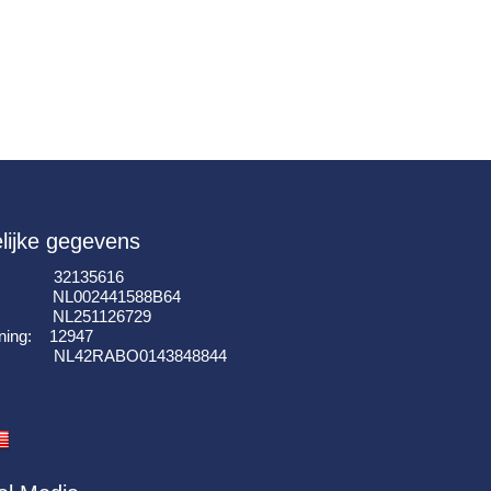
lijke gegevens
: 32135616
: NL002441588B64
I: NL251126729
ning: 12947
k: NL42RABO0143848844