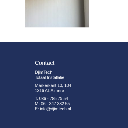
Contact
DjimTech
Totaal Installatie
Markerkant 10, 104
1316 AL Almere
T: 036 - 785 79 54
M: 06 - 347 382 55
E: info@djimtech.nl