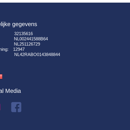
lijke gegevens
: 32135616
: NL002441588B64
I: NL251126729
ning: 12947
k: NL42RABO0143848844
al Media