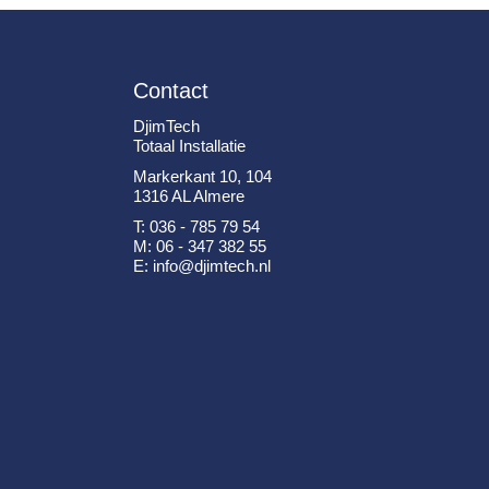
Contact
DjimTech
Totaal Installatie
Markerkant 10, 104
1316 AL Almere
T: 036 - 785 79 54
M: 06 - 347 382 55
E: info@djimtech.nl