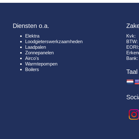
Diensten o.a.
Zake
Elektra
Kvk
Loodgieterswerkzaamheden
BTW
Laadpalen
EOR
Zonnepanelen
Erken
Airco's
Ban
Warmtepompen
Boilers
Taal
Soci